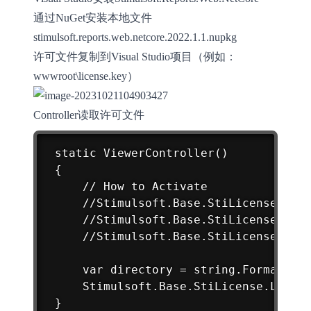
通过NuGet安装本地文件
stimulsoft.reports.web.netcore.2022.1.1.nupkg
许可文件复制到Visual Studio项目（例如：
wwwroot\license.key）
Controller读取许可文件
 static ViewerController()

 {

     // How to Activate

     //Stimulsoft.Base.StiLicense.Key 
     //Stimulsoft.Base.StiLicense.Load
     //Stimulsoft.Base.StiLicense.Load
     var directory = string.Format(Dir
     Stimulsoft.Base.StiLicense.LoadFr
 }
